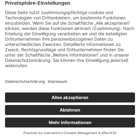
genannten Dienstes geschlossen. Hierbei handelt
es sich um einen datenschutzrechtlich
vorgeschriebenen Vertrag, der gewährleistet, dass
dieser die personenbezogenen Daten unserer
Websitebesucher nur nach unseren Weisungen
und unter Einhaltung der DSGVO verarbeitet.
Server-Log-Dateien
Der Provider der Seiten erhebt und speichert
automatisch Informationen in so genannten
Server-Log-Dateien, die Ihr Browser automatisch
an uns übermittelt. Dies sind:
Browsertyp und Browserversion
verwendetes Betriebssystem
Referrer URL
Hostname des zugreifenden Rechners
Uhrzeit der Serveranfrage